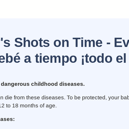
s Shots on Time - Ev
ebé a tiempo ¡todo el
m dangerous childhood diseases.
n die from these diseases. To be protected, your baby
2 to 18 months of age.
eases: