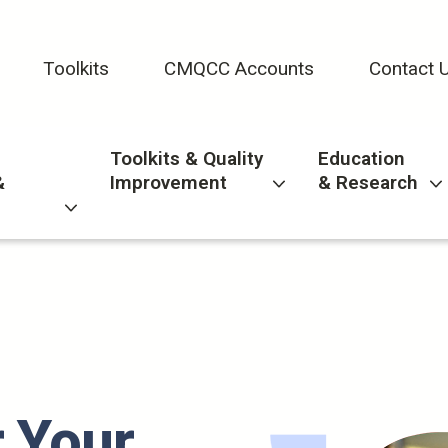
Toolkits
CMQCC Accounts
Contact 
Toolkits & Quality
Education
&
Improvement
& Research
r Your