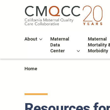
Skip
to
main
content
About
Maternal
Maternal
Data
Mortality 
Center
Morbidity
Home
Resources fo