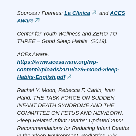
Sources / Fuentes:
La Clinica
and
ACES
(link
Aware
(link
is
is
external)
Center for Youth Wellness and ZERO TO
external)
THREE – Good Sleep Habits. (2019).
ACEs Aware.
https://www.acesaware.org/wp-
content/uploads/2019/12/5-Good-Sleep-
Habits-English.pdf
(link
is
Rachel Y. Moon, Rebecca F. Carlin, Ivan
external)
Hand, THE TASK FORCE ON SUDDEN
INFANT DEATH SYNDROME AND THE
COMMITTEE ON FETUS AND NEWBORN;
Sleep-Related Infant Deaths: Updated 2022
Recommendations for Reducing Infant Deaths
in the Sleep Environment. Pediatrics July