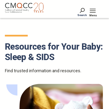
Skip
to
main
Search
Menu
content
Tog
Resources for Your Baby:
Sleep & SIDS
Find trusted information and resources.